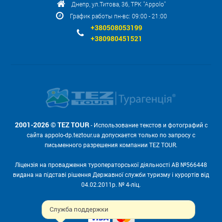
Днепр, ул.Титова, 36, ТРК "Appolo"
График работы пн-вс: 09:00 - 21:00
+380508053199
+380980451521
2001-2026 © TEZ TOUR
- Использование текстов и фотографий с
сайта appolo-dp.teztour.ua допускается только по запросу с
письменного разрешения компании TEZ TOUR.
Ліцензія на провадження туроператорської діяльності АВ №566448
видана на підставі рішення Державної служби туризму і курортів від
04.02.2011р. № 4-ліц.
Мы принимаем:
Служба поддержки