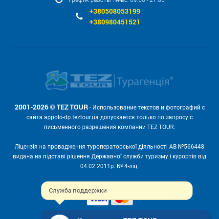
+380508053199
+380980451521
2001-2026 © TEZ TOUR
- Использование текстов и фотографий с
сайта appolo-dp.teztour.ua допускается только по запросу с
письменного разрешения компании TEZ TOUR.
Ліцензія на провадження туроператорської діяльності АВ №566448
видана на підставі рішення Державної служби туризму і курортів від
04.02.2011р. № 4-ліц.
Мы принимаем:
Служба поддержки