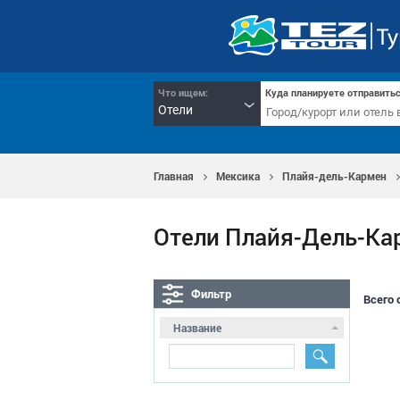
Что ищем:
Куда планируете отправитьс
Отели
Главная
Мексика
Плайя-дель-Кармен
Отели Плайя-Дель-К
Фильтр
Всего 
Название