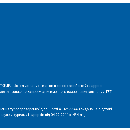
 TOUR
- Использование текстов и фотографий с сайта appolo-
скается только по запросу с письменного разрешения компании TEZ
ження туроператорської діяльності АВ №566448 видана на підставі
лужби туризму і курортів від 04.02.2011р. № 4-ліц.