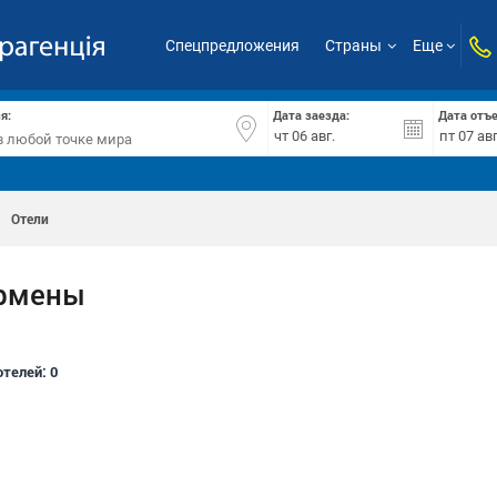
Спецпредложения
Страны
Еще
я:
Дата заезда:
Дата отъ
Отели
армены
отелей:
0