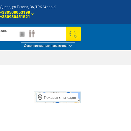
Днепр, ул.Титова, 36, ТРК "Appolo"
+380508053199
+380980451521
езда:
Дополнительные параметры
Показать на карте