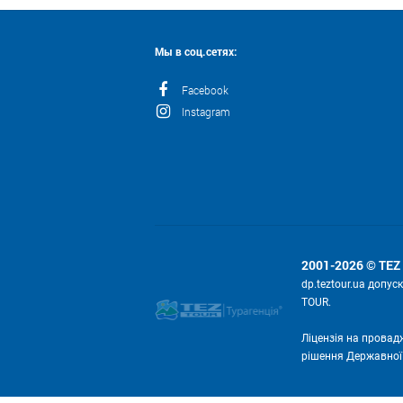
Мы в соц.сетях:
Facebook
Instagram
2001-2026 © TEZ
dp.teztour.ua допу
TOUR.
Ліцензія на провад
рішення Державної с