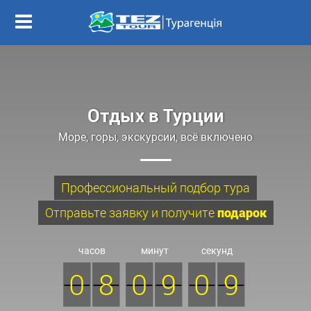
Отдых в Турции
Море, горы, экскурсии, всё включено
Профессиональный подбор тура
Отправьте заявку и получите
подарок
часов
минут
секунд
0
8
0
9
0
7
8