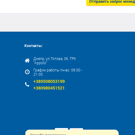
Отправить запрос мене
Контакты:
Днепр, ул.Титова, 36, ТРК
"Appolo"
График работы пн-вс: 09:00 -
21:00
+380508053199
+380980451521
Мы принимаем: