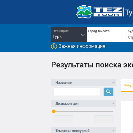
Что ищем:
Город вылета:
Куд
Туры
Важная информация
Результаты поиска эк
Название
Попу
Диапазон цен
Тематика экскурсий