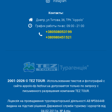
Instagram
Контакты:
Днепр, ул.Титова, 36, ТРК "Appolo"
График работы пн-вс: 09:00 - 21:00
+380508053199
+380980451521
2001-2026 © TEZ TOUR
- Использование текстов и фотографий с
сайта appolo-dp.teztour.ua допускается только по запросу с
письменного разрешения компании TEZ TOUR.
Ліцензія на провадження туроператорської діяльності АВ №566448
видана на підставі рішення Державної служби туризму і курортів від
04.02.2011р. № 4-ліц.