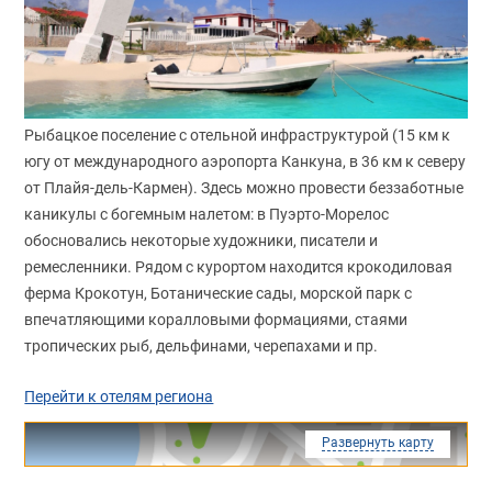
Рыбацкое поселение с отельной инфраструктурой (15 км к
югу от международного аэропорта Канкуна, в 36 км к северу
от Плайя-дель-Кармен). Здесь можно провести беззаботные
каникулы с богемным налетом: в Пуэрто-Морелос
обосновались некоторые художники, писатели и
ремесленники. Рядом с курортом находится крокодиловая
ферма Крокотун, Ботанические сады, морской парк с
впечатляющими коралловыми формациями, стаями
тропических рыб, дельфинами, черепахами и пр.
Перейти к отелям региона
Развернуть карту