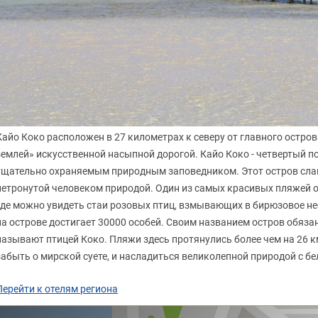
Кайо Коко расположен в 27 километрах к северу от главного остров
землей» искусственной насыпной дорогой. Кайо Коко - четвертый по
тщательно охраняемым природным заповедником. Этот остров слав
нетронутой человеком природой. Один из самых красивых пляжей 
где можно увидеть стаи розовых птиц, взмывающих в бирюзовое н
на острове достигает 30000 особей. Своим названием остров обяза
называют птицей Коко. Пляжи здесь протянулись более чем на 26 км.
забыть о мирской суете, и насладиться великолепной природой с 
Перейти к отелям региона