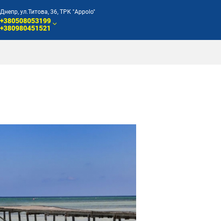
Днепр, ул.Титова, 36, ТРК "Appolo"
+380508053199
+380980451521