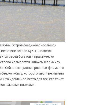
а Куба. Остров соединён с «большой
 величине остров Кубы - является
ится своей богатой и практически
острова называется Пляжем Фламинго,
ебо. Сейчас популяция розовых фламинго
н белому ибису, которого местные жители
 Это идеальное место для тех, кто хочет
белоснежными пляжами.