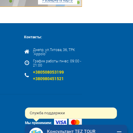
Развернуть карту
Контакты:
Днепр, ул.Титова, 36, ТРК
"Appolo"
График работы пн-вс: 09:00 -
21:00
+380508053199
+380980451521
Служба поддержки
Мы принимаем:
Консультант TEZ TOUR