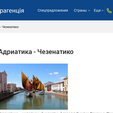
Спецпредложения
Страны
Еще
- Чезенатико
Адриатика - Чезенатико