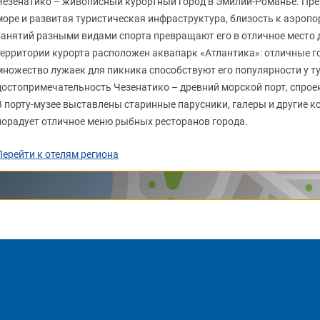
Чезенатико – живописный курортный город в Эмилии-Романье. Пре
море и развитая туристическая инфраструктура, близость к аэроп
занятий разными видами спорта превращают его в отличное место 
территории курорта расположен аквапарк «Атлантика»: отличные го
множество лужаек для пикника способствуют его популярности у т
достопримечательность Чезенатико – древний морской порт, спро
В порту-музее выставлены старинные парусники, галеры и другие к
порадует отличное меню рыбных ресторанов города.
Перейти к отелям региона