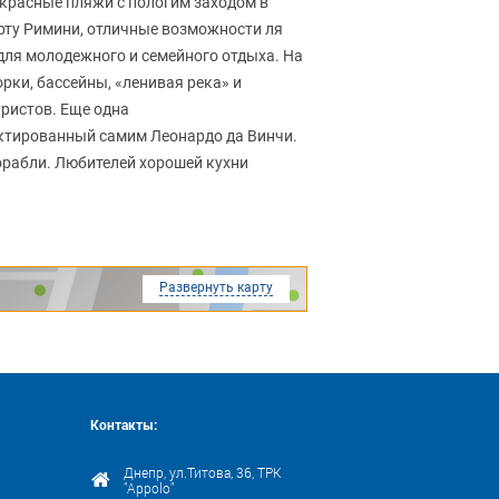
красные пляжи с пологим заходом в
орту Римини, отличные возможности ля
для молодежного и семейного отдыха. На
рки, бассейны, «ленивая река» и
уристов. Еще одна
ектированный самим Леонардо да Винчи.
орабли. Любителей хорошей кухни
Развернуть карту
Контакты:
Днепр, ул.Титова, 36, ТРК
"Appolo"