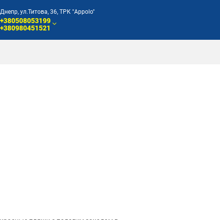
Днепр, ул.Титова, 36, ТРК "Appolo"
+380508053199
+380980451521