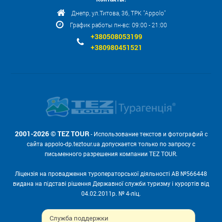
Днепр, ул.Титова, 36, ТРК "Appolo"
График работы пн-вс: 09:00 - 21:00
+380508053199
+380980451521
2001-2026 © TEZ TOUR
- Использование текстов и фотографий с
сайта appolo-dp.teztour.ua допускается только по запросу с
письменного разрешения компании TEZ TOUR.
Ліцензія на провадження туроператорської діяльності АВ №566448
видана на підставі рішення Державної служби туризму і курортів від
04.02.2011р. № 4-ліц.
Мы принимаем:
Служба поддержки