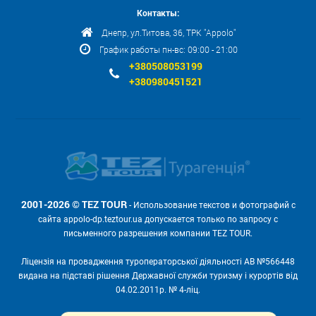
Контакты:
Днепр, ул.Титова, 36, ТРК "Appolo"
График работы пн-вс: 09:00 - 21:00
+380508053199
+380980451521
2001-2026 © TEZ TOUR
- Использование текстов и фотографий с
сайта appolo-dp.teztour.ua допускается только по запросу с
письменного разрешения компании TEZ TOUR.
Ліцензія на провадження туроператорської діяльності АВ №566448
видана на підставі рішення Державної служби туризму і курортів від
04.02.2011р. № 4-ліц.
Мы принимаем: