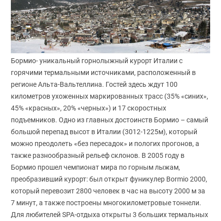
Бормио- уникальный горнолыжный курорт Италии с
горячими термальными источниками, расположенный в
регионе Альта-Вальтеллина. Гостей здесь ждут 100
километров ухоженных маркированных трасс (35% «синих»,
45% «красных», 20% «черных») и 17 скоростных
подъемников. Одно из главных достоинств Бормио – самый
большой перепад высот в Италии (3012-1225м), который
можно преодолеть «без пересадок» и пологих прогонов, а
также разнообразный рельеф склонов. В 2005 году в
Бормио прошел чемпионат мира по горным лыжам,
преобразивший курорт: был открыт фуникулер Bormio 2000,
который перевозит 2800 человек в час на высоту 2000 м за
7 минут, а также построены многокилометровые тоннели.
Для любителей SPA-отдыха открыты 3 больших термальных