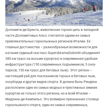
Доломити-ди-Брента, живописная горная цепь в западной
части Доломитовых Альп, считается одним из самых
привлекательных горнолыжных регионов Италии. Ее
главные достоинства – разнообразные возможности для
катания (единый ски-пасс SuperskiramaDolomiti объединяет
380 км трасс на восьми курортах) и современная удобная
инфраструктура (150 современных подъемников, 5 сноу-
парков, 150 км трасс для беговых лыж). Этот регион –
настоящий рай для поклонников горных и беговых лыж,
сноуборда и других видов спорта. В долине Валь-Рендена
расположен один из самых модных и престижных зимних
курортов не только этого региона, но и всей Италии –
Мадонна-ди-Кампильо. Это всемирно признанная столица
горнолыжного спорта, один из самых современных,