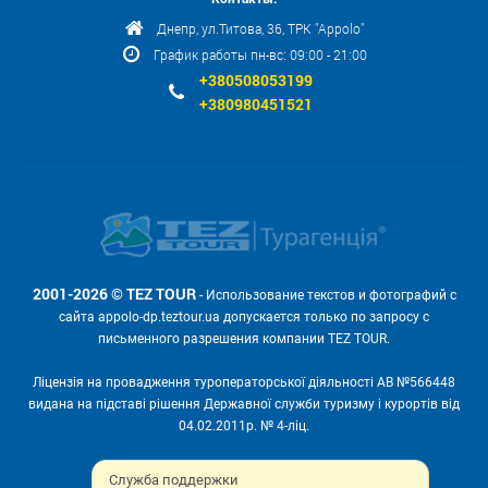
Днепр, ул.Титова, 36, ТРК "Appolo"
График работы пн-вс: 09:00 - 21:00
+380508053199
+380980451521
2001-2026 © TEZ TOUR
- Использование текстов и фотографий с
сайта appolo-dp.teztour.ua допускается только по запросу с
письменного разрешения компании TEZ TOUR.
Ліцензія на провадження туроператорської діяльності АВ №566448
видана на підставі рішення Державної служби туризму і курортів від
04.02.2011р. № 4-ліц.
Мы принимаем:
Служба поддержки