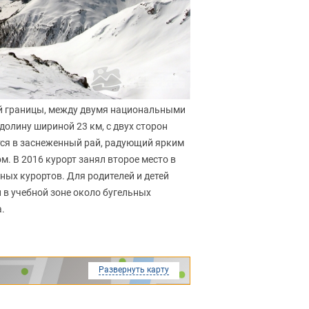
ой границы, между двумя национальными
олину шириной 23 км, с двух сторон
ся в заснеженный рай, радующий ярким
. В 2016 курорт занял второе место в
йных курортов. Для родителей и детей
 в учебной зоне около бугельных
а.
Развернуть карту