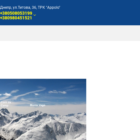
Днепр, ул.Титова, 36, ТРК "Appolo"
+380508053199
+380980451521