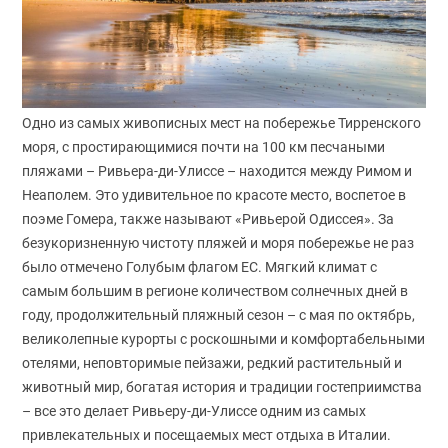
Одно из самых живописных мест на побережье Тирренского
моря, с простирающимися почти на 100 км песчаными
пляжами – Ривьера-ди-Улиссе – находится между Римом и
Неаполем. Это удивительное по красоте место, воспетое в
поэме Гомера, также называют «Ривьерой Одиссея». За
безукоризненную чистоту пляжей и моря побережье не раз
было отмечено Голубым флагом ЕС. Мягкий климат с
самым большим в регионе количеством солнечных дней в
году, продолжительный пляжный сезон – с мая по октябрь,
великолепные курорты с роскошными и комфортабельными
отелями, неповторимые пейзажи, редкий растительный и
животный мир, богатая история и традиции гостеприимства
– все это делает Ривьеру-ди-Улиссе одним из самых
привлекательных и посещаемых мест отдыха в Италии.