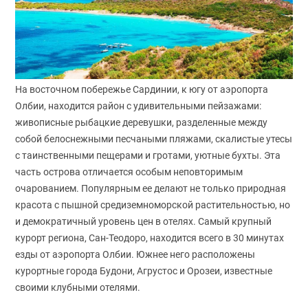
На восточном побережье Сардинии, к югу от аэропорта
Олбии, находится район с удивительными пейзажами:
живописные рыбацкие деревушки, разделенные между
собой белоснежными песчаными пляжами, скалистые утесы
с таинственными пещерами и гротами, уютные бухты. Эта
часть острова отличается особым неповторимым
очарованием. Популярным ее делают не только природная
красота с пышной средиземноморской растительностью, но
и демократичный уровень цен в отелях. Самый крупный
курорт региона, Сан-Теодоро, находится всего в 30 минутах
езды от аэропорта Олбии. Южнее него расположены
курортные города Будони, Агрустос и Орозеи, известные
своими клубными отелями.