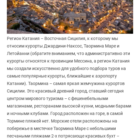
Регион Катания – Восточная Сицилия, к которому мы
относим курорты Джардини-Наксос, Таормина Маре и
Летойанни (обратите вниманием, что административно эти
курорты относятся к провинции Мессина, а регион Катания
мы создали искусственно для удобного подбора туров на
самые популярные курорты, ближайшие к аэропорту
Катании). Таормина – самая яркая жемчужина курортов
Сицилии. Это красивый древний город, ставший сегодня
центром мирового туризма – с фешенебельными
магазинами, ресторанами высокой кухни, модными барами
и ночными клубами. Город расположен на горе, в самой
Тормине пляжей нет. Морские отели расположены на
побережье в местечке Таормина Маре с небольшими
песчаными пляжами 2-х потрясающе красивых бухт –