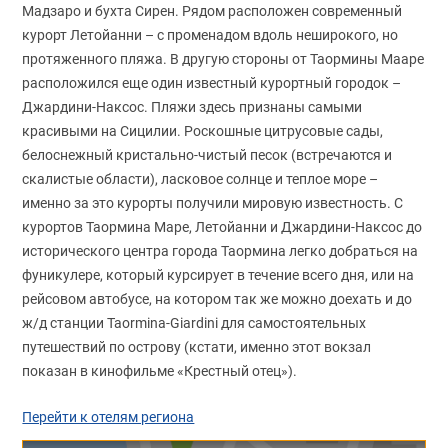
Мадзаро и бухта Сирен. Рядом расположен современный
курорт Летойанни – с променадом вдоль неширокого, но
протяженного пляжа. В другую стороны от Таормины Мааре
расположился еще один известный курортный городок –
Джардини-Наксос. Пляжи здесь признаны самыми
красивыми на Сицилии. Роскошные цитрусовые сады,
белоснежный кристально-чистый песок (встречаются и
скалистые области), ласковое солнце и теплое море –
именно за это курорты получили мировую известность. С
курортов Таормина Маре, Летойанни и Джардини-Наксос до
исторического центра города Таормина легко добраться на
фуникулере, который курсирует в течение всего дня, или на
рейсовом автобусе, на котором так же можно доехать и до
ж/д станции Taormina-Giardini для самостоятельных
путешествий по острову (кстати, именно этот вокзал
показан в кинофильме «Крестный отец»).
Перейти к отелям региона