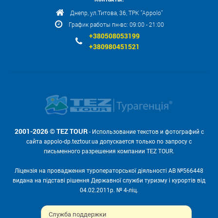
Днепр, ул.Титова, 36, ТРК "Appolo"
График работы пн-вс: 09:00 - 21:00
+380508053199
+380980451521
2001-2026 © TEZ TOUR
- Использование текстов и фотографий с
сайта appolo-dp.teztour.ua допускается только по запросу с
письменного разрешения компании TEZ TOUR.
Ліцензія на провадження туроператорської діяльності АВ №566448
видана на підставі рішення Державної служби туризму і курортів від
04.02.2011р. № 4-ліц.
Мы принимаем:
Служба поддержки