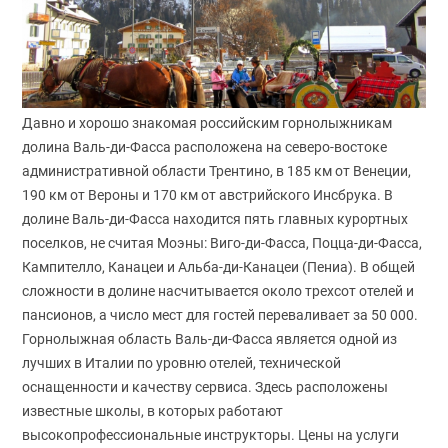
Давно и хорошо знакомая российским горнолыжникам
долина Валь-ди-Фасса расположена на северо-востоке
административной области Трентино, в 185 км от Венеции,
190 км от Вероны и 170 км от австрийского Инсбрука. В
долине Валь-ди-Фасса находится пять главных курортных
поселков, не считая Моэны: Виго-ди-Фасса, Поцца-ди-Фасса,
Кампителло, Канацеи и Альба-ди-Канацеи (Пениа). В общей
сложности в долине насчитывается около трехсот отелей и
пансионов, а число мест для гостей переваливает за 50 000.
Горнолыжная область Валь-ди-Фасса является одной из
лучших в Италии по уровню отелей, технической
оснащенности и качеству сервиса. Здесь расположены
известные школы, в которых работают
высокопрофессиональные инструкторы. Цены на услуги