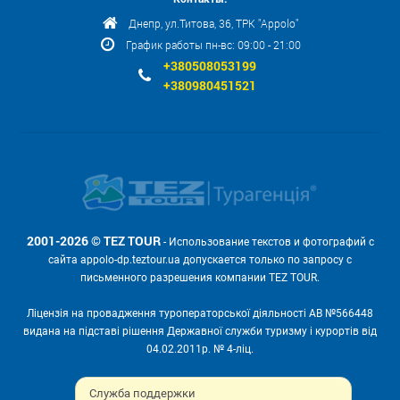
Днепр, ул.Титова, 36, ТРК "Appolo"
График работы пн-вс: 09:00 - 21:00
+380508053199
+380980451521
2001-2026 © TEZ TOUR
- Использование текстов и фотографий с
сайта appolo-dp.teztour.ua допускается только по запросу с
письменного разрешения компании TEZ TOUR.
Ліцензія на провадження туроператорської діяльності АВ №566448
видана на підставі рішення Державної служби туризму і курортів від
04.02.2011р. № 4-ліц.
Мы принимаем:
Служба поддержки