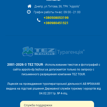
Днепр, ул.Титова, 36, ТРК "Appolo"
График работы пн-вс: 09:00 - 21:00
+380508053199
+380980451521
2001-2026 © TEZ TOUR
- Использование текстов и фотографий с
сайта appolo-dp.teztour.ua допускается только по запросу с
письменного разрешения компании TEZ TOUR.
Ліцензія на провадження туроператорської діяльності АВ №566448
видана на підставі рішення Державної служби туризму і курортів від
04.02.2011р. № 4-ліц.
Мы принимаем:
Служба поддержки