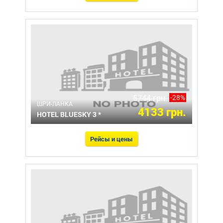
5744 грн.
-28%
ШРИ-ЛАНКА
4133 грн.
HOTEL BLUESKY 3 *
Рейсы и цены