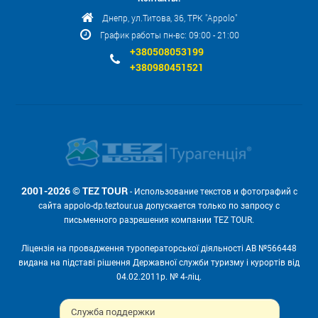
Днепр, ул.Титова, 36, ТРК "Appolo"
График работы пн-вс: 09:00 - 21:00
+380508053199
+380980451521
2001-2026 © TEZ TOUR
- Использование текстов и фотографий с
сайта appolo-dp.teztour.ua допускается только по запросу с
письменного разрешения компании TEZ TOUR.
Ліцензія на провадження туроператорської діяльності АВ №566448
видана на підставі рішення Державної служби туризму і курортів від
04.02.2011р. № 4-ліц.
Мы принимаем:
Служба поддержки