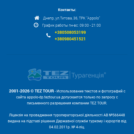
Контакты:
Днепр, ул.Титова, 36, ТРК "Appolo"
График работы пн-вс: 09:00 - 21:00
+380508053199
+380980451521
2001-2026 © TEZ TOUR
- Использование текстов и фотографий с
сайта appolo-dp.teztour.ua допускается только по запросу с
письменного разрешения компании TEZ TOUR.
Ліцензія на провадження туроператорської діяльності АВ №566448
видана на підставі рішення Державної служби туризму і курортів від
04.02.2011р. № 4-ліц.