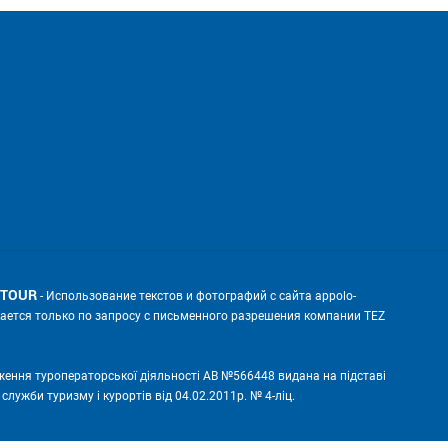
 TOUR
- Использование текстов и фотографий с сайта appolo-
скается только по запросу с письменного разрешения компании TEZ
ження туроператорської діяльності АВ №566448 видана на підставі
лужби туризму і курортів від 04.02.2011р. № 4-ліц.