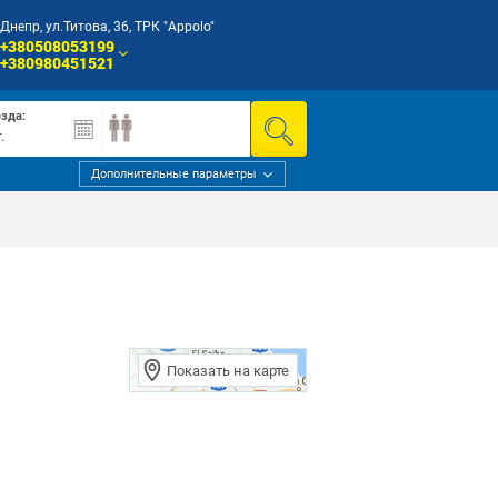
Днепр, ул.Титова, 36, ТРК "Appolo"
+380508053199
+380980451521
езда:
Дополнительные параметры
Показать на карте