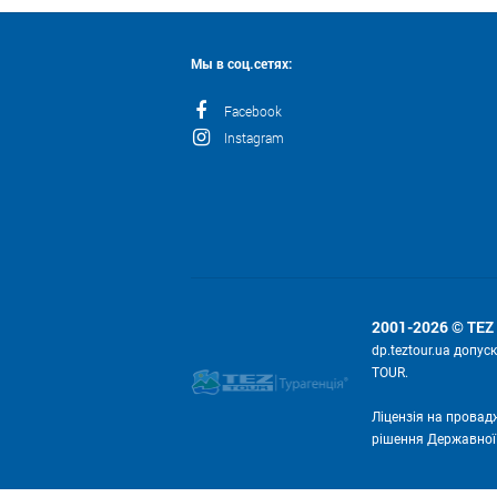
Мы в соц.сетях:
Facebook
Instagram
2001-2026 © TEZ
dp.teztour.ua допу
TOUR.
Ліцензія на провад
рішення Державної с