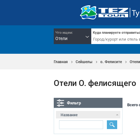
Что ищем:
Куда планируете отправитьс
Отели
Главная
Сейшелы
о. Фелисите
Отел
Отели О. фелисящего
Фильтр
Всего 
Название